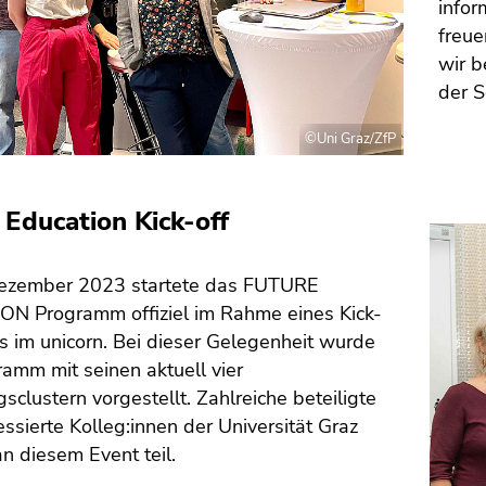
infor
freue
wir b
der S
©Uni Graz/ZfP
 Education Kick-off
Dezember 2023 startete das FUTURE
N Programm offiziel im Rahme eines Kick-
s im unicorn. Bei dieser Gelegenheit wurde
amm mit seinen aktuell vier
sclustern vorgestellt. Zahlreiche beteiligte
essierte Kolleg:innen der Universität Graz
n diesem Event teil.