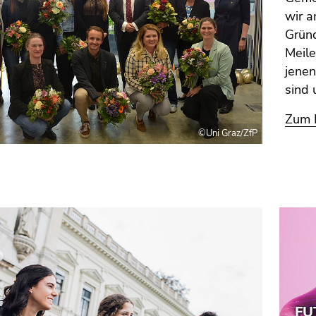
wir a
Gründ
Meile
jene
sind 
Zum B
©Uni Graz/ZfP