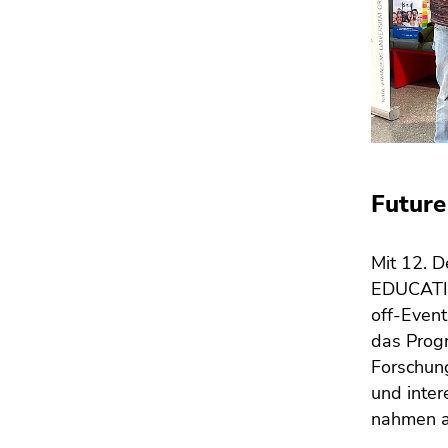
Future
Mit 12. 
EDUCATIO
off-Event
das Progr
Forschung
und inter
nahmen a