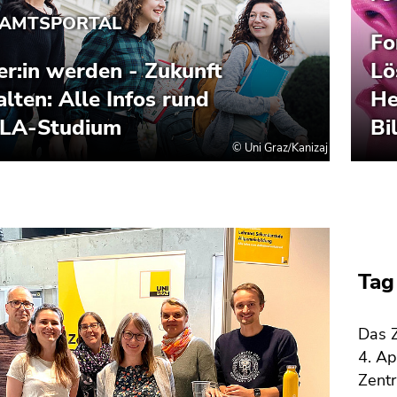
Tag
Das Z
4. Ap
Zentr