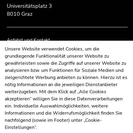
Übersicht
Übersicht
Universitätsplatz 3
der
der
8010 Graz
Seitenbereiche
Seitenbereiche
Anfahrt und Kontakt
Kommunikation und Öffentlichkeitsarbeit
Unsere Website verwendet Cookies, um die
grundlegende Funktionalität unserer Website zu
Moodle
gewährleisten sowie die Zugriffe auf unserer Website zu
UNIGRAZonline
analysieren bzw. um Funktionen für Soziale Medien und
Impressum
zielgerichtete Werbung anbieten zu können. Hierzu ist es
Datenschutzerklärung
nötig Informationen an die jeweiligen Dienstanbieter
Cookie-Einstellungen
weiterzugeben. Mit dem Klick auf „Alle Cookies
Barrierefreiheitserklärung
akzeptieren“ willigen Sie in diese Datenverarbeitungen
ein. Individuelle Auswahlmöglichkeiten, weitere
Informationen und die Widerrufsmöglichkeit finden Sie
nachfolgend (sowie im Footer) unter „Cookie-
Wetterstation
Uni Graz
Einstellungen“.